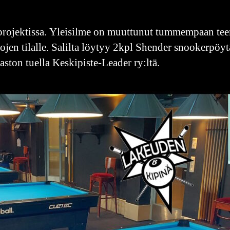
sprojektissa. Yleisilme on muuttunut tummempaan tee
hojen tilalle. Salilta löytyy 2kpl Shender snookerpöy
ston tuella Keskipiste-Leader ry:ltä.