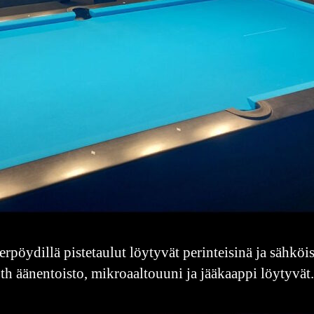
erpöydillä pistetaulut löytyvät perinteisinä ja sähkö
th äänentoisto, mikroaaltouuni ja jääkaappi löytyvät.